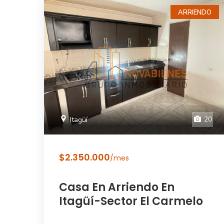
ARRIENDO
20
Itagüí
$2.350.000
/mes
Casa En Arriendo En
Itagüí-Sector El Carmelo