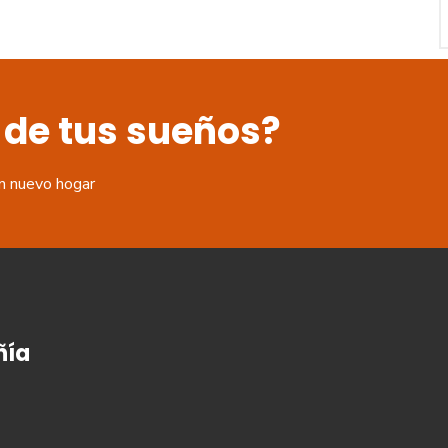
 de tus sueños?
n nuevo hogar
ía