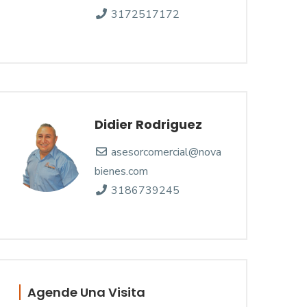
3172517172
Didier Rodriguez
asesorcomercial@nova
bienes.com
3186739245
Agende Una Visita