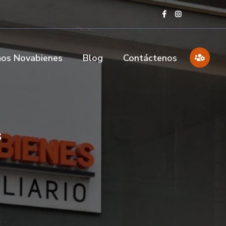
os Novabienes
Blog
Contáctenos
s