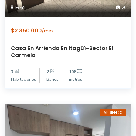
20
Itagüí
$2.350.000
/mes
Casa En Arriendo En Itagüí-Sector El
Carmelo
3
2
108
Habitaciones
Baños
metros
ARRIENDO