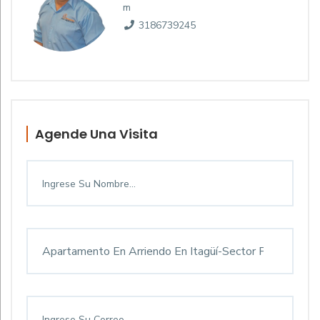
m
3186739245
Agende Una Visita