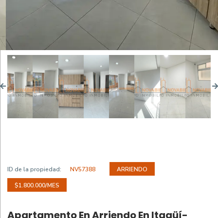
ID de la propiedad:
NV57388
ARRIENDO
$1.800.000/MES
Apartamento En Arriendo En Itagüí-