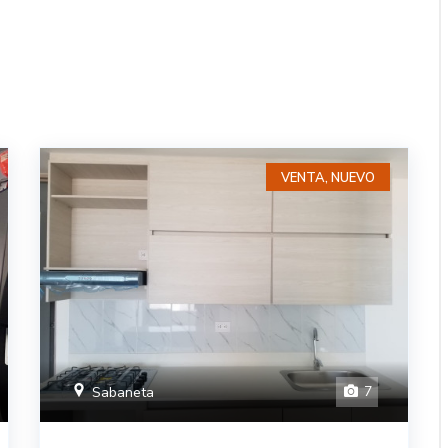
VENTA, NUEVO
7
Sabaneta