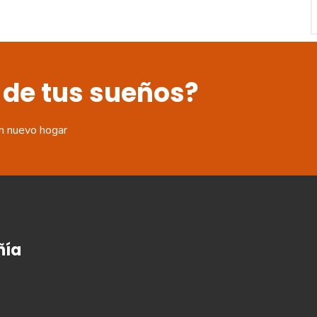
 de tus sueños?
n nuevo hogar
ía