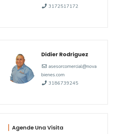
3172517172
Didier Rodriguez
asesorcomercial@nova
bienes.com
3186739245
Agende Una Visita