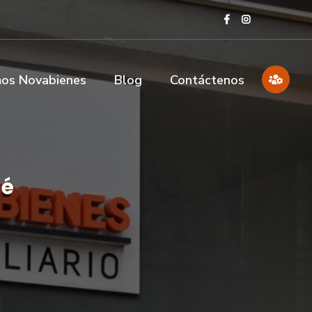
os Novabienes
Blog
Contáctenos
sé