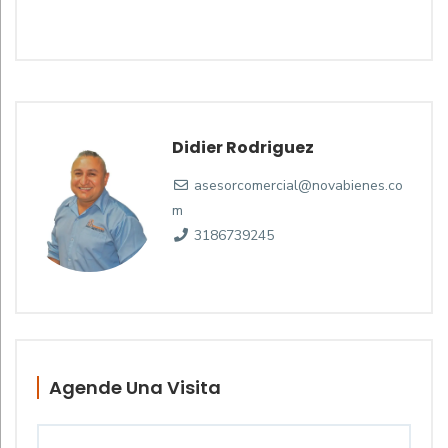
Didier Rodriguez
asesorcomercial@novabienes.co
m
3186739245
Agende Una Visita