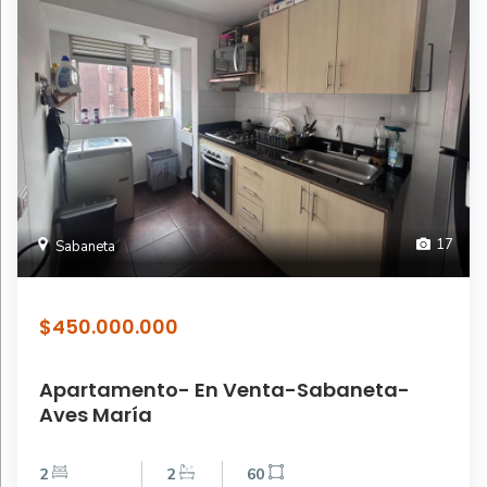
17
Sabaneta
$450.000.000
Apartamento- En Venta-Sabaneta-
Aves María
2
2
60