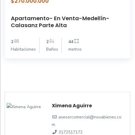
$270.000.000
Apartamento- En Venta-Medellín-
Calasanz Parte Alta
2
2
44
Habitaciones
Baños
metros
Ximena Aguirre
asesorcomercial@novabienes.co
m
3172517172