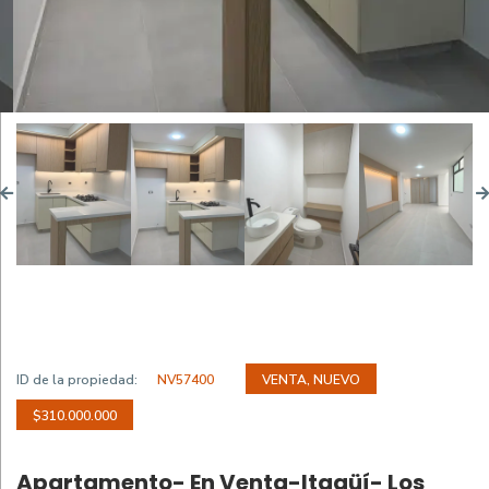
ID de la propiedad:
NV57400
VENTA, NUEVO
$310.000.000
Apartamento- En Venta-Itagüí- Los