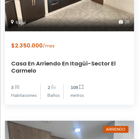
20
Itagüí
$2.350.000
/mes
Casa En Arriendo En Itagüí-Sector El
Carmelo
3
2
108
Habitaciones
Baños
metros
ARRIENDO