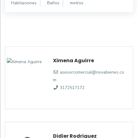
Habitaciones
Baños
metros
Ximena Aguirre
asesorcomercial@novabienes.co
m
3172517172
Didier Rodriguez