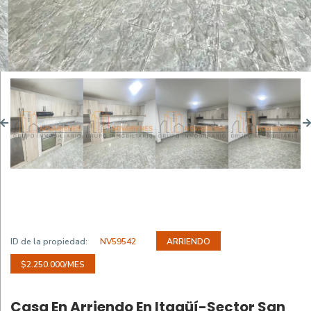
ID de la propiedad:
NV59542
ARRIENDO
$2.250.000/MES
Casa En Arriendo En Itagüí-Sector San