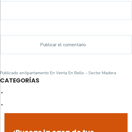
Navegación
Publicado en
Apartamento En Venta En Bello – Sector Madera
de
CATEGORÍAS
entradas