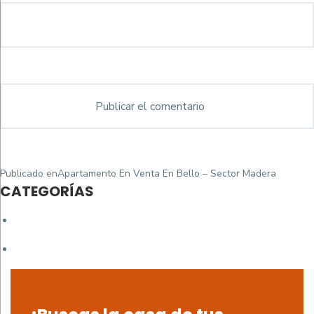
Navegación
Publicado en
Apartamento En Venta En Bello – Sector Madera
de
CATEGORÍAS
entradas