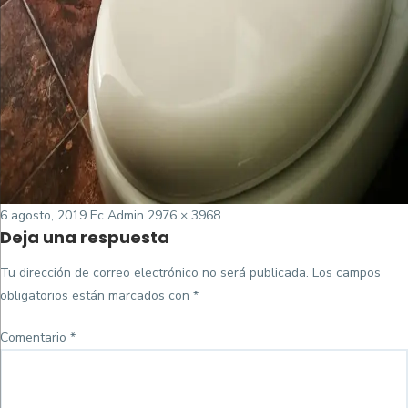
Posted
Tamaño
6 agosto, 2019
Ec Admin
2976 × 3968
Deja una respuesta
on
completo
Tu dirección de correo electrónico no será publicada.
Los campos
obligatorios están marcados con
*
Comentario
*