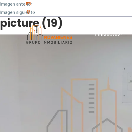
Imagen anterior
info@novabienes.com
Imagen siguiente
Calle 68 Sur No. 43 C 35 - Sabaneta, Antioquia 
picture (19)
Inmuebles