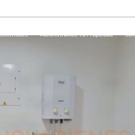
- Torre Bombay Local 110
Solicitudes
Administramos Tu Propiedad
Som