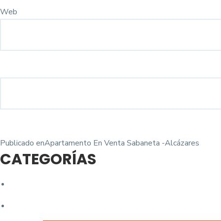
Web
Navegación
Publicado en
Apartamento En Venta Sabaneta -Alcázares
CATEGORÍAS
de
entradas