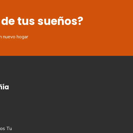
 de tus sueños?
n nuevo hogar
ía
os Tu