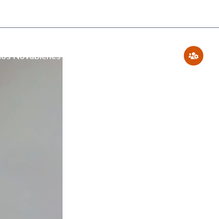
os Novabienes
Blog
Contáctenos