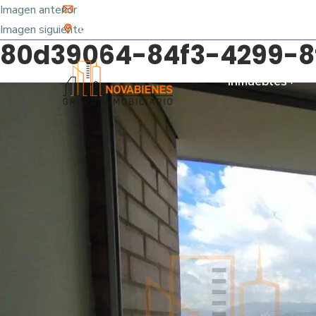
Imagen anterior
info@novabienes.com
Imagen siguiente
Calle 68 Sur No. 43 C 35 - Sabaneta, Antioquia 
80d39064-84f3-4299-8
Inmuebles