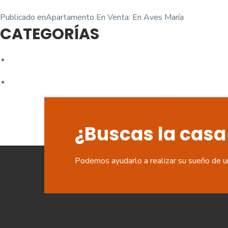
Navegación
Publicado en
Apartamento En Venta: En Aves María
CATEGORÍAS
de
entradas
¿Buscas la casa
Podemos ayudarlo a realizar su sueño de u