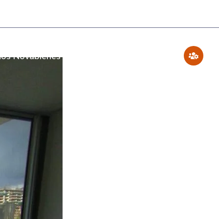
os Novabienes
Blog
Contáctenos