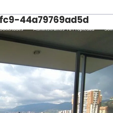
- Torre Bombay Local 110
fc9-44a79769ad5d
Solicitudes
Administramos Tu Propiedad
Som