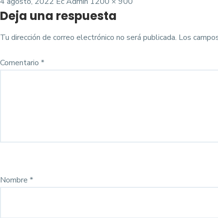
Posted
Tamaño
4 agosto, 2022
Ec Admin
1200 × 900
Deja una respuesta
on
completo
Tu dirección de correo electrónico no será publicada.
Los campos
Comentario
*
Nombre
*