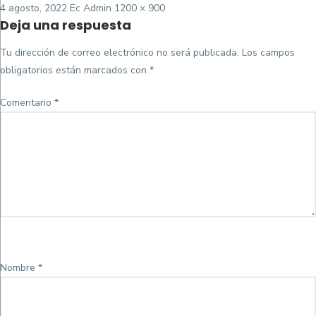
Posted
Tamaño
4 agosto, 2022
Ec Admin
1200 × 900
Deja una respuesta
on
completo
Tu dirección de correo electrónico no será publicada.
Los campos
obligatorios están marcados con
*
Comentario
*
Nombre
*