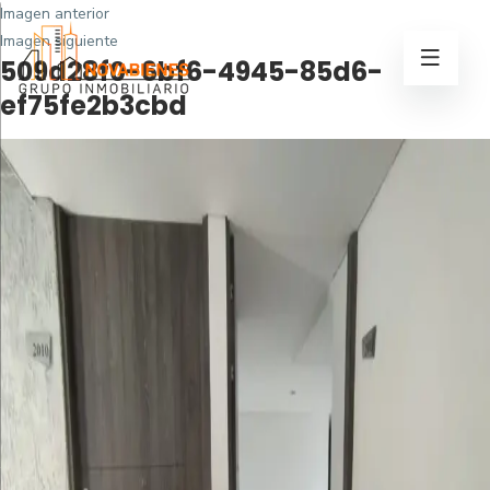
Imagen anterior
Imagen siguiente
509d28f0-6bf6-4945-85d6-
ef75fe2b3cbd