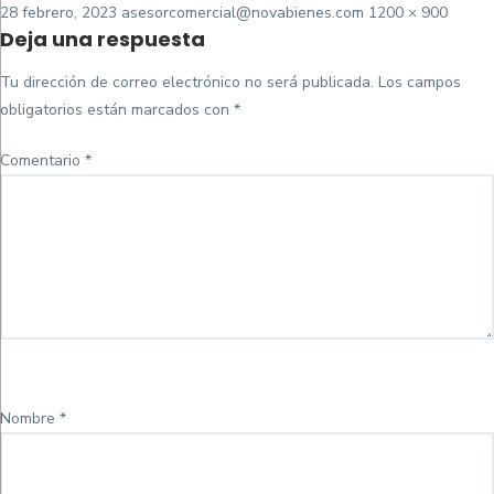
Posted
Tamaño
28 febrero, 2023
asesorcomercial@novabienes.com
1200 × 900
Deja una respuesta
on
completo
Tu dirección de correo electrónico no será publicada.
Los campos
obligatorios están marcados con
*
Comentario
*
Nombre
*