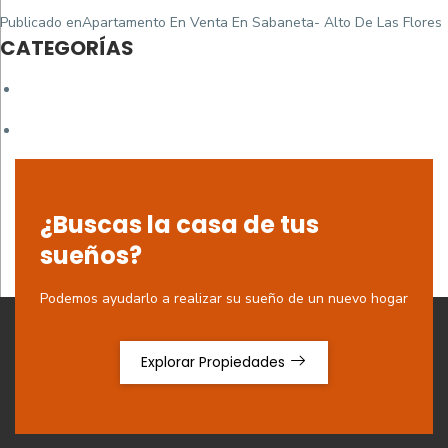
Navegación
Publicado en
Apartamento En Venta En Sabaneta- Alto De Las Flores
de
CATEGORÍAS
entradas
¿Buscas la casa de tus
sueños?
Podemos ayudarlo a realizar su sueño de un nuevo hogar
Explorar Propiedades