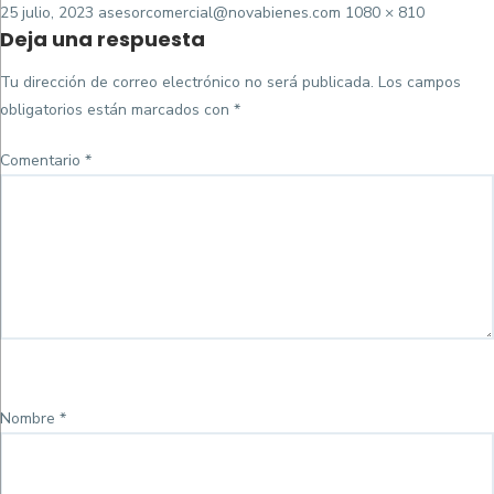
Posted
Tamaño
25 julio, 2023
asesorcomercial@novabienes.com
1080 × 810
Deja una respuesta
on
completo
Tu dirección de correo electrónico no será publicada.
Los campos
obligatorios están marcados con
*
Comentario
*
Nombre
*