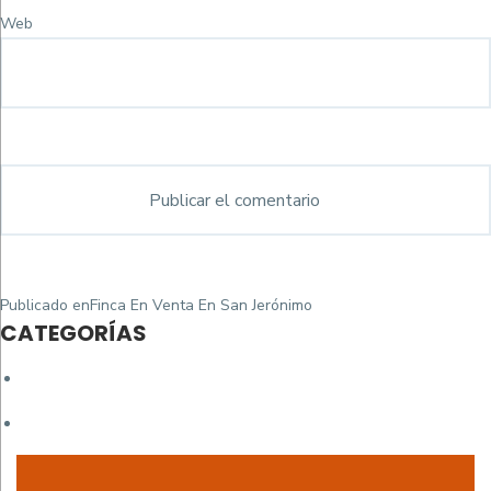
Web
Navegación
Publicado en
Finca En Venta En San Jerónimo
de
CATEGORÍAS
entradas