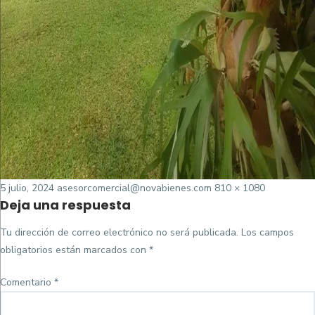
Posted
Tamaño
5 julio, 2024
asesorcomercial@novabienes.com
810 × 1080
Deja una respuesta
on
completo
Tu dirección de correo electrónico no será publicada.
Los campos
obligatorios están marcados con
*
Comentario
*