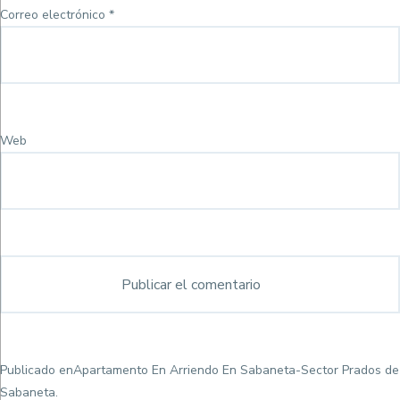
Correo electrónico
*
Web
Navegación
Publicado en
Apartamento En Arriendo En Sabaneta-Sector Prados de
de
Sabaneta.