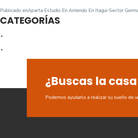
Navegación
Publicado en
Aparta Estudio En Arriendo En Itagui-Sector Germ
CATEGORÍAS
de
entradas
¿Buscas la casa
Podemos ayudarlo a realizar su sueño de u