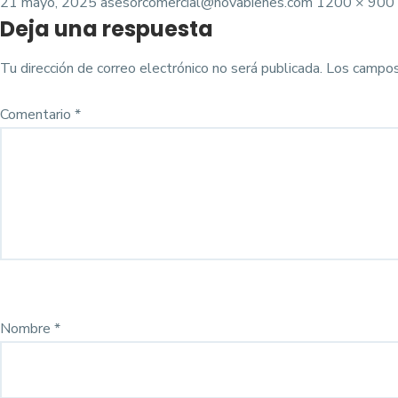
Posted
Tamaño
21 mayo, 2025
asesorcomercial@novabienes.com
1200 × 900
Deja una respuesta
on
completo
Tu dirección de correo electrónico no será publicada.
Los campos
Comentario
*
Nombre
*