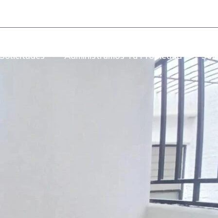
- Torre Bombay Local 110
Solicitudes
Administramos Tu Propiedad
Som