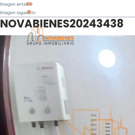
Imagen anterior
info@novabienes.com
Imagen siguiente
Calle 68 Sur No. 43 C 35 - Sabaneta, Antioquia 
NOVABIENES20243438
Inmuebles