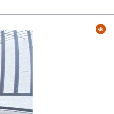
os Novabienes
Blog
Contáctenos