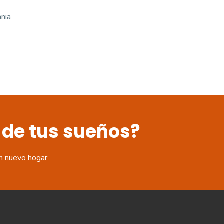
ania
 de tus sueños?
n nuevo hogar