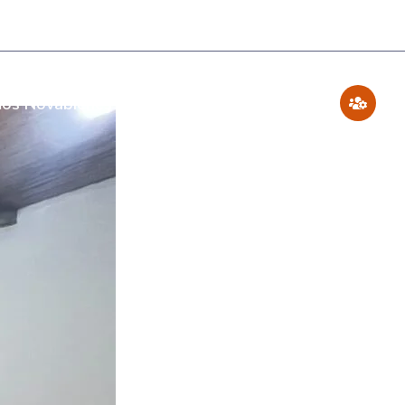
os Novabienes
Blog
Contáctenos