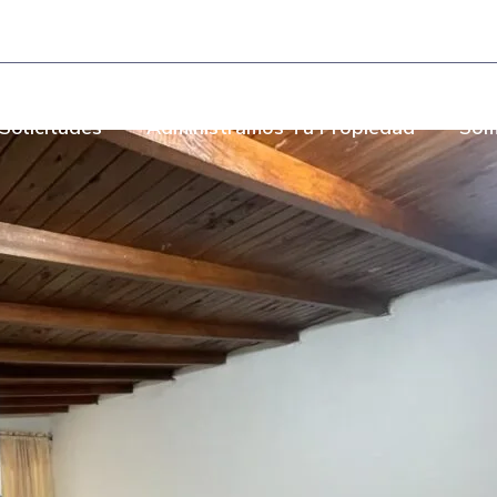
- Torre Bombay Local 110
Solicitudes
Administramos Tu Propiedad
Som