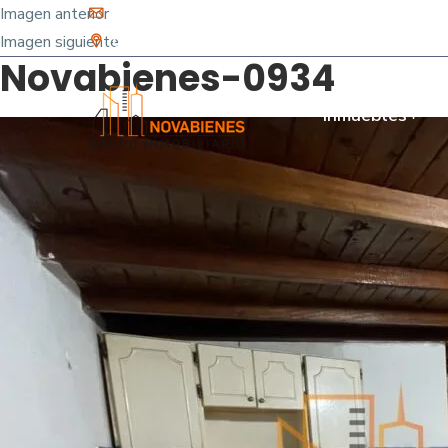
Imagen anterior
info@novabienes.com
Imagen siguiente
Calle 68 Sur No. 43 C 35 - Sabaneta, Antioquia 
Novabienes-0934
Inmuebles