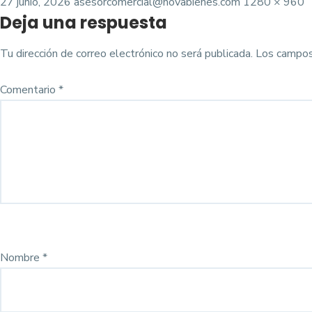
Posted
Tamaño
27 junio, 2026
asesorcomercial@novabienes.com
1280 × 960
Deja una respuesta
on
completo
Tu dirección de correo electrónico no será publicada.
Los campos
Comentario
*
Nombre
*