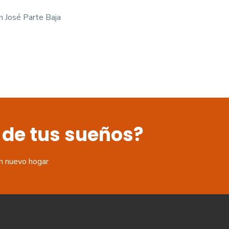
 José Parte Baja
 de tus sueños?
n nuevo hogar