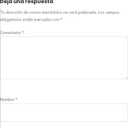
Deja una respuesta
on
completo
Tu dirección de correo electrónico no será publicada.
Los campos
obligatorios están marcados con
*
Comentario
*
Nombre
*