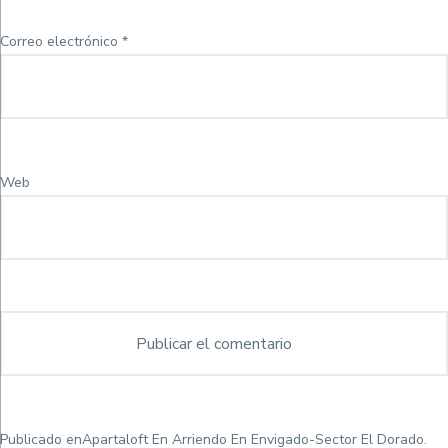
Correo electrónico
*
Web
Navegación
Publicado en
Apartaloft En Arriendo En Envigado-Sector El Dorado.