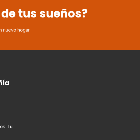
 de tus sueños?
n nuevo hogar
ía
os Tu