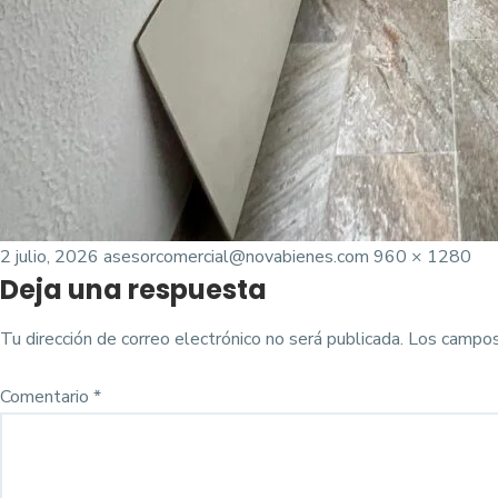
Posted
Tamaño
2 julio, 2026
asesorcomercial@novabienes.com
960 × 1280
Deja una respuesta
on
completo
Tu dirección de correo electrónico no será publicada.
Los campos
Comentario
*