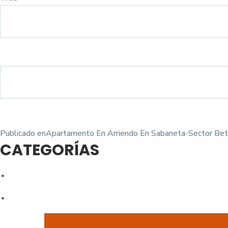
Navegación
Publicado en
Apartamento En Arriendo En Sabaneta-Sector Beta
CATEGORÍAS
de
entradas