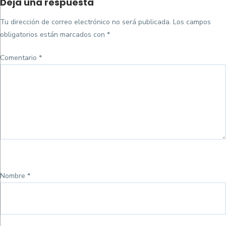
Deja una respuesta
on
completo
Tu dirección de correo electrónico no será publicada.
Los campos
obligatorios están marcados con
*
Comentario
*
Nombre
*