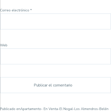
Correo electrónico
*
Web
Navegación
Publicado en
Apartamento- En Venta-El Nogal-Los Almendros-Belén