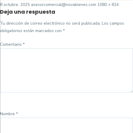
Posted
Tamaño
8 octubre, 2025
asesorcomercial@novabienes.com
1080 × 814
Deja una respuesta
on
completo
Tu dirección de correo electrónico no será publicada.
Los campos
obligatorios están marcados con
*
Comentario
*
Nombre
*