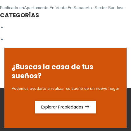
Navegación
Publicado en
Apartamento En Venta En Sabaneta- Sector San Jose
de
CATEGORÍAS
entradas
¿Buscas la casa de tus
sueños?
Podemos ayudarlo a realizar su sueño de un nuevo hogar
Explorar Propiedades