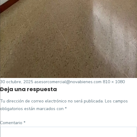
Posted
Tamaño
30 octubre, 2025
asesorcomercial@novabienes.com
810 × 1080
Deja una respuesta
on
completo
Tu dirección de correo electrónico no será publicada.
Los campos
obligatorios están marcados con
*
Comentario
*