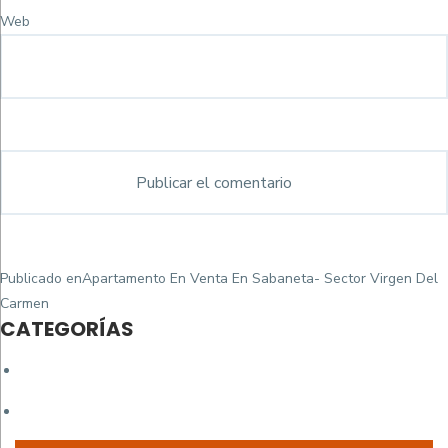
Web
Navegación
Publicado en
Apartamento En Venta En Sabaneta- Sector Virgen Del
de
Carmen
CATEGORÍAS
entradas