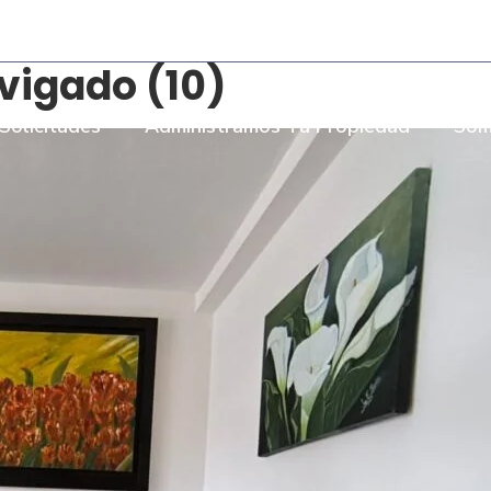
- Torre Bombay Local 110
igado (10)
Solicitudes
Administramos Tu Propiedad
Som