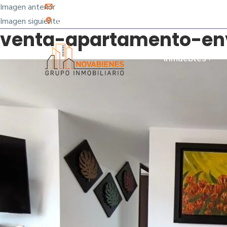
Imagen anterior
info@novabienes.com
Imagen siguiente
Calle 68 Sur No. 43 C 35 - Sabaneta, Antioquia 
venta-apartamento-env
Inmuebles