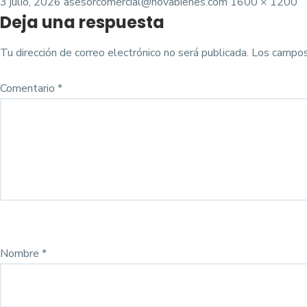
Posted
Tamaño
3 julio, 2026
asesorcomercial@novabienes.com
1600 × 1200
Deja una respuesta
on
completo
Tu dirección de correo electrónico no será publicada.
Los campos
Comentario
*
Nombre
*