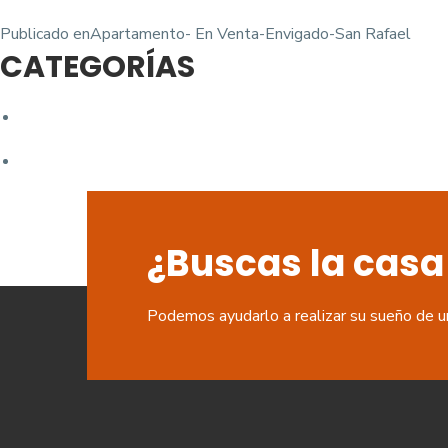
Navegación
Publicado en
Apartamento- En Venta-Envigado-San Rafael
CATEGORÍAS
de
entradas
¿Buscas la casa
Podemos ayudarlo a realizar su sueño de u