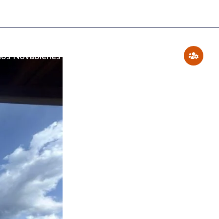
os Novabienes
Blog
Contáctenos