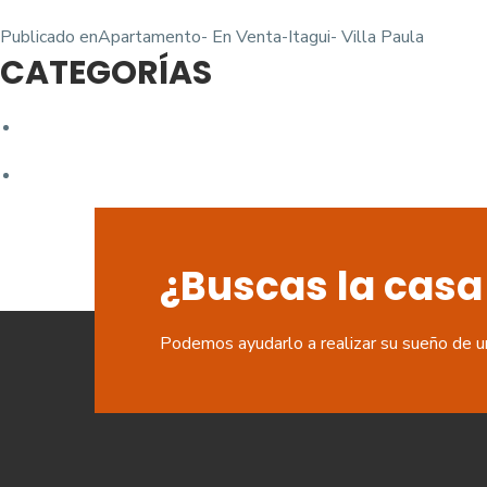
Navegación
Publicado en
Apartamento- En Venta-Itagui- Villa Paula
CATEGORÍAS
de
entradas
¿Buscas la casa
Podemos ayudarlo a realizar su sueño de u