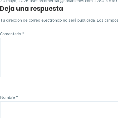
Posted
Tamaño
20 mayo, 2026
asesorcomercial@novabienes.com
1280 × 960
Deja una respuesta
on
completo
Tu dirección de correo electrónico no será publicada.
Los campos
Comentario
*
Nombre
*