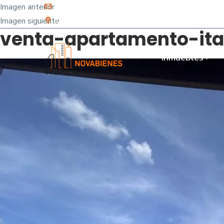
Imagen anterior
info@novabienes.com
Imagen siguiente
Calle 68 Sur No. 43 C 35 - Sabaneta, Antioquia 
venta-apartamento-itag
Inmuebles