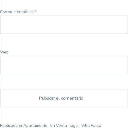
Correo electrónico
*
Web
Navegación
Publicado en
Apartamento- En Venta-Itagui- Villa Paula