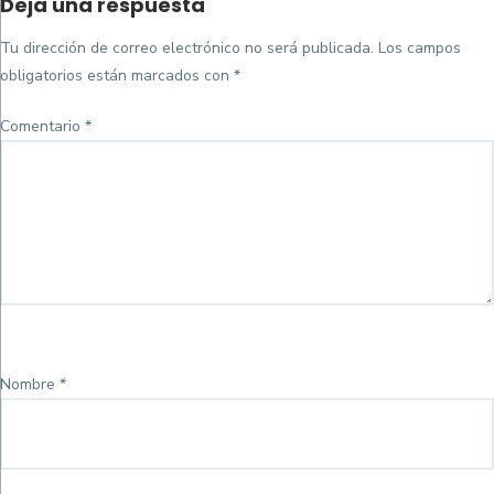
Deja una respuesta
on
completo
Tu dirección de correo electrónico no será publicada.
Los campos
obligatorios están marcados con
*
Comentario
*
Nombre
*