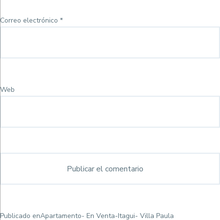
Correo electrónico
*
Web
Navegación
Publicado en
Apartamento- En Venta-Itagui- Villa Paula