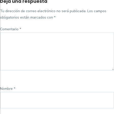
Deja una respuesta
on
completo
Tu dirección de correo electrónico no será publicada.
Los campos
obligatorios están marcados con
*
Comentario
*
Nombre
*