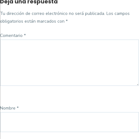
Deja una respuesta
on
completo
Tu dirección de correo electrónico no será publicada.
Los campos
obligatorios están marcados con
*
Comentario
*
Nombre
*