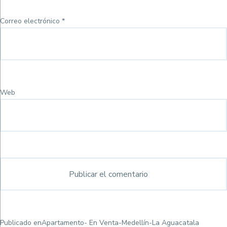
Correo electrónico
*
Web
Navegación
Publicado en
Apartamento- En Venta-Medellín-La Aguacatala