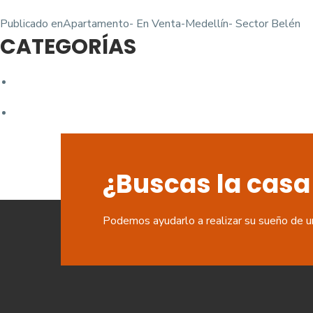
Navegación
Publicado en
Apartamento- En Venta-Medellín- Sector Belén
CATEGORÍAS
de
entradas
¿Buscas la casa
Podemos ayudarlo a realizar su sueño de u