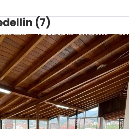
- Torre Bombay Local 110
ellin (7)
Solicitudes
Administramos Tu Propiedad
Som