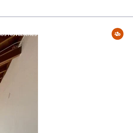
os Novabienes
Blog
Contáctenos