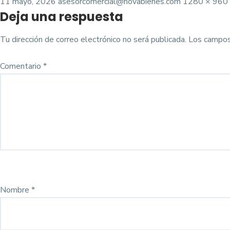
Posted
Tamaño
11 mayo, 2026
asesorcomercial@novabienes.com
1280 × 960
Deja una respuesta
on
completo
Tu dirección de correo electrónico no será publicada.
Los campos
Comentario
*
Nombre
*