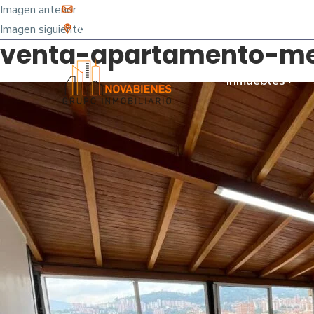
Imagen anterior
info@novabienes.com
Imagen siguiente
Calle 68 Sur No. 43 C 35 - Sabaneta, Antioquia 
venta-apartamento-med
Inmuebles