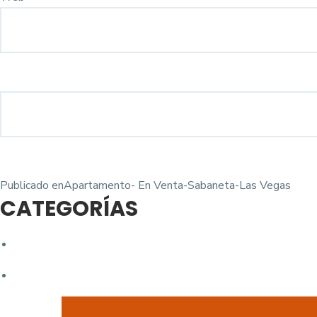
Navegación
Publicado en
Apartamento- En Venta-Sabaneta-Las Vegas
CATEGORÍAS
de
entradas