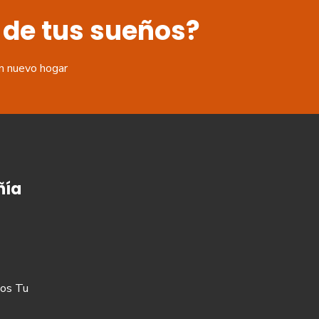
 de tus sueños?
n nuevo hogar
ía
os Tu