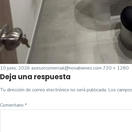
Posted
Tamaño
10 junio, 2026
asesorcomercial@novabienes.com
720 × 1280
Deja una respuesta
on
completo
Tu dirección de correo electrónico no será publicada.
Los campos
Comentario
*