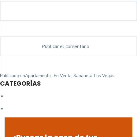
Navegación
Publicado en
Apartamento- En Venta-Sabaneta-Las Vegas
de
CATEGORÍAS
entradas