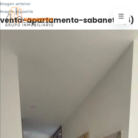
Imagen anterior
Imagen siguiente
venta-apartamento-sabaneta (6)