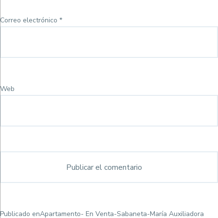
Correo electrónico
*
Web
Navegación
Publicado en
Apartamento- En Venta-Sabaneta-María Auxiliadora