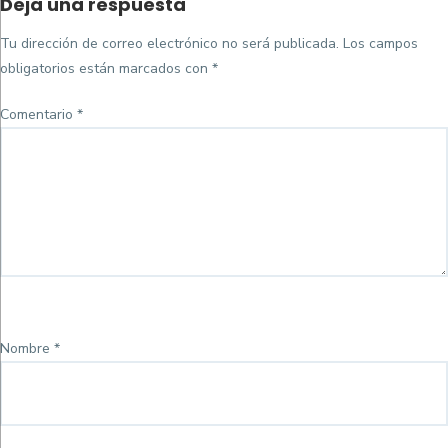
Deja una respuesta
on
completo
Tu dirección de correo electrónico no será publicada.
Los campos
obligatorios están marcados con
*
Comentario
*
Nombre
*