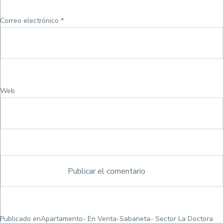
Correo electrónico
*
Web
Navegación
Publicado en
Apartamento- En Venta-Sabaneta- Sector La Doctora