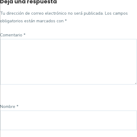
Deja una respuesta
on
completo
Tu dirección de correo electrónico no será publicada.
Los campos
obligatorios están marcados con
*
Comentario
*
Nombre
*