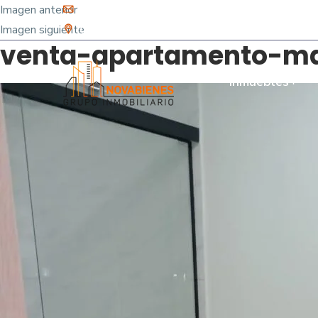
Imagen anterior
info@novabienes.com
Imagen siguiente
Calle 68 Sur No. 43 C 35 - Sabaneta, Antioquia 
venta-apartamento-mar
Inmuebles