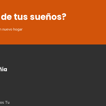
 de tus sueños?
n nuevo hogar
ía
os Tu