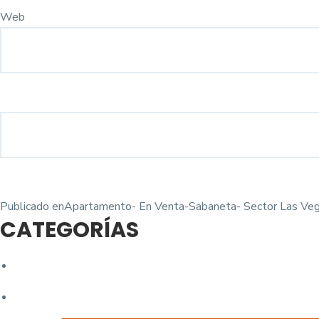
Web
Navegación
Publicado en
Apartamento- En Venta-Sabaneta- Sector Las Ve
CATEGORÍAS
de
entradas