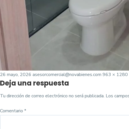
Posted
Tamaño
26 mayo, 2026
asesorcomercial@novabienes.com
963 × 1280
Deja una respuesta
on
completo
Tu dirección de correo electrónico no será publicada.
Los campos
Comentario
*