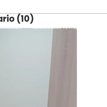
- Torre Bombay Local 110
io (10)
Solicitudes
Administramos Tu Propiedad
Som