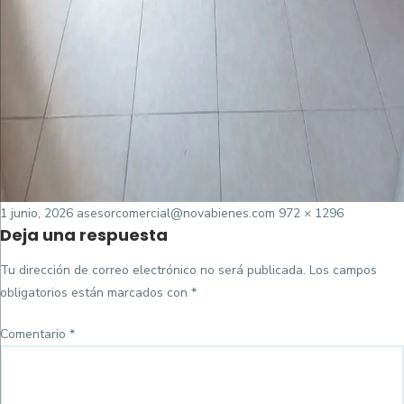
Posted
Tamaño
1 junio, 2026
asesorcomercial@novabienes.com
972 × 1296
Deja una respuesta
on
completo
Tu dirección de correo electrónico no será publicada.
Los campos
obligatorios están marcados con
*
Comentario
*