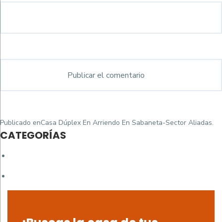
Navegación
Publicado en
Casa Dúplex En Arriendo En Sabaneta-Sector Aliadas.
de
CATEGORÍAS
entradas