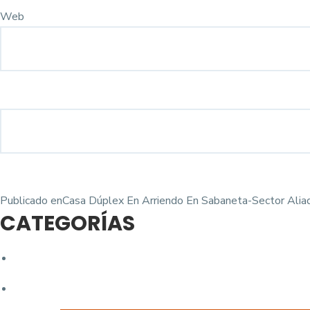
Web
Navegación
Publicado en
Casa Dúplex En Arriendo En Sabaneta-Sector Alia
CATEGORÍAS
de
entradas