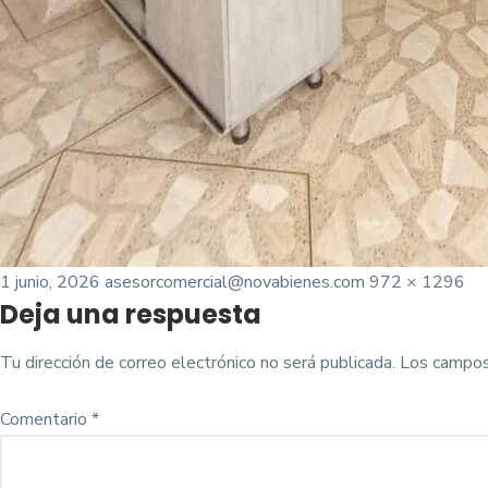
Posted
Tamaño
1 junio, 2026
asesorcomercial@novabienes.com
972 × 1296
Deja una respuesta
on
completo
Tu dirección de correo electrónico no será publicada.
Los campos
Comentario
*