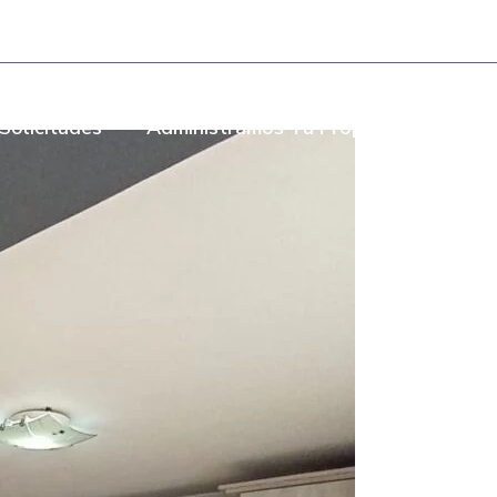
- Torre Bombay Local 110
Solicitudes
Administramos Tu Propiedad
Som