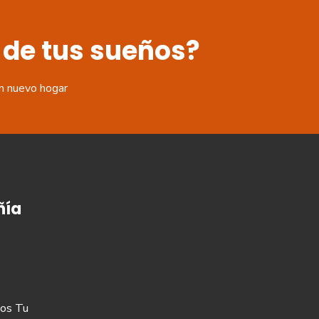
 de tus sueños?
n nuevo hogar
ía
os Tu