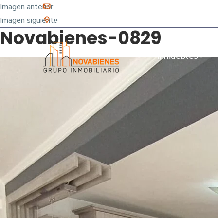
Imagen anterior
info@novabienes.com
Imagen siguiente
Calle 68 Sur No. 43 C 35 - Sabaneta, Antioquia 
Novabienes-0829
Inmuebles