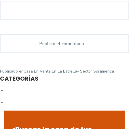
Navegación
Publicado en
Casa En Venta En La Estrella- Sector Suramerica
de
CATEGORÍAS
entradas