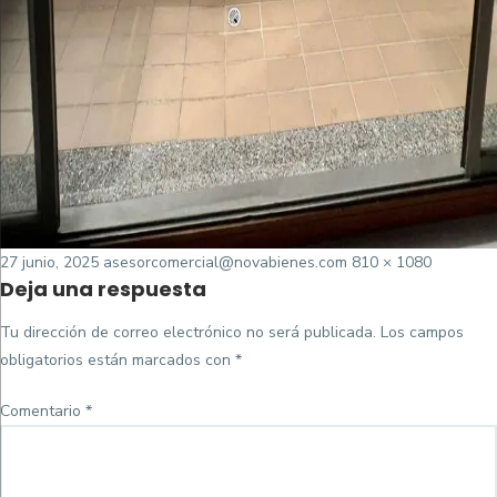
Posted
Tamaño
27 junio, 2025
asesorcomercial@novabienes.com
810 × 1080
Deja una respuesta
on
completo
Tu dirección de correo electrónico no será publicada.
Los campos
obligatorios están marcados con
*
Comentario
*