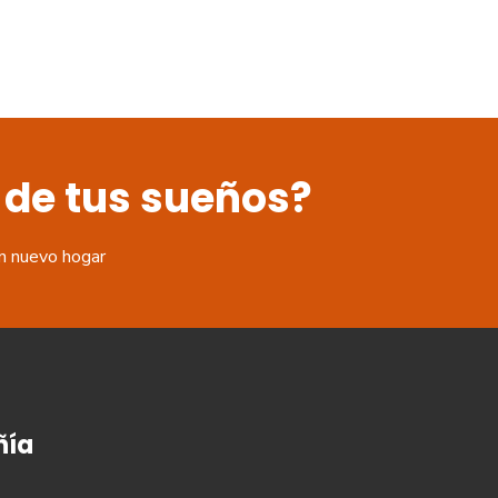
 de tus sueños?
n nuevo hogar
ía