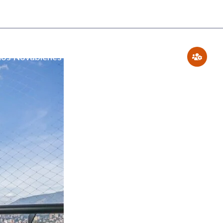
os Novabienes
Blog
Contáctenos