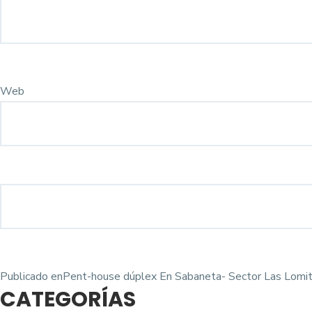
Web
Navegación
Publicado en
Pent-house dúplex En Sabaneta- Sector Las Lomi
CATEGORÍAS
de