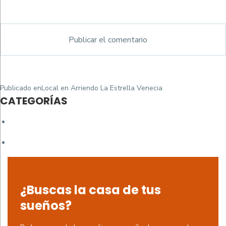
Navegación
Publicado en
Local en Arriendo La Estrella Venecia
de
CATEGORÍAS
entradas
¿Buscas la casa de tus
sueños?