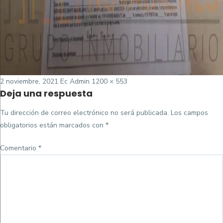
Posted
Tamaño
2 noviembre, 2021
Ec Admin
1200 × 553
Deja una respuesta
on
completo
Tu dirección de correo electrónico no será publicada.
Los campos
obligatorios están marcados con
*
Comentario
*