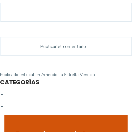
Navegación
Publicado en
Local en Arriendo La Estrella Venecia
de
CATEGORÍAS
entradas