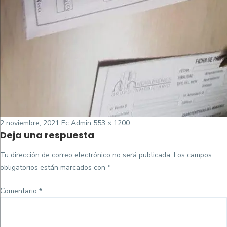
Posted
Tamaño
2 noviembre, 2021
Ec Admin
553 × 1200
Deja una respuesta
on
completo
Tu dirección de correo electrónico no será publicada.
Los campos
obligatorios están marcados con
*
Comentario
*