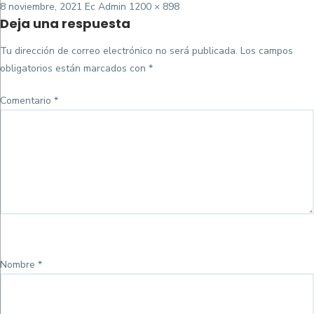
Posted
Tamaño
8 noviembre, 2021
Ec Admin
1200 × 898
Deja una respuesta
on
completo
Tu dirección de correo electrónico no será publicada.
Los campos
obligatorios están marcados con
*
Comentario
*
Nombre
*