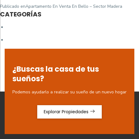
Navegación
Publicado en
Apartamento En Venta En Bello – Sector Madera
de
CATEGORÍAS
entradas
¿Buscas la casa de tus
sueños?
Podemos ayudarlo a realizar su sueño de un nuevo hogar
Explorar Propiedades