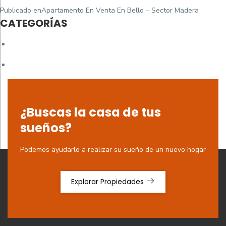
Navegación
Publicado en
Apartamento En Venta En Bello – Sector Madera
de
CATEGORÍAS
entradas
¿Buscas la casa de tus
sueños?
Podemos ayudarlo a realizar su sueño de un nuevo hogar
Explorar Propiedades