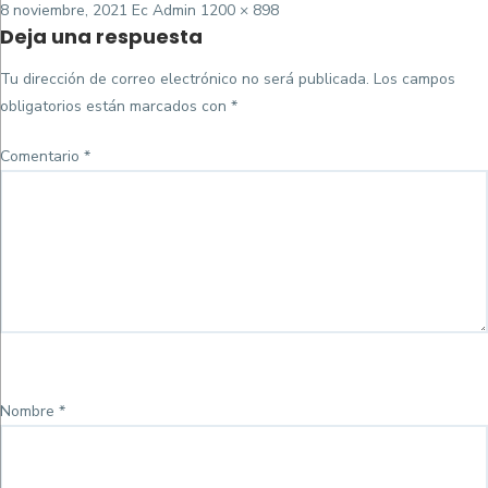
Posted
Tamaño
8 noviembre, 2021
Ec Admin
1200 × 898
Deja una respuesta
on
completo
Tu dirección de correo electrónico no será publicada.
Los campos
obligatorios están marcados con
*
Comentario
*
Nombre
*