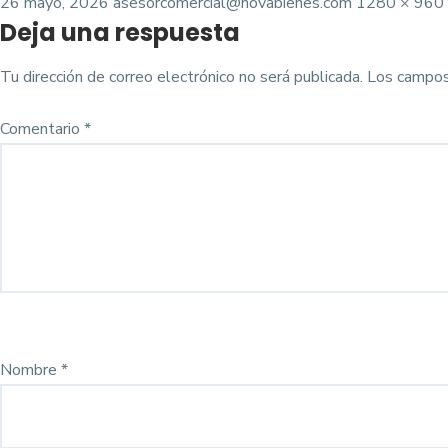
Posted
Tamaño
26 mayo, 2026
asesorcomercial@novabienes.com
1280 × 960
Deja una respuesta
on
completo
Tu dirección de correo electrónico no será publicada.
Los campos
Comentario
*
Nombre
*