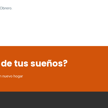
Obrero.
 de tus sueños?
n nuevo hogar