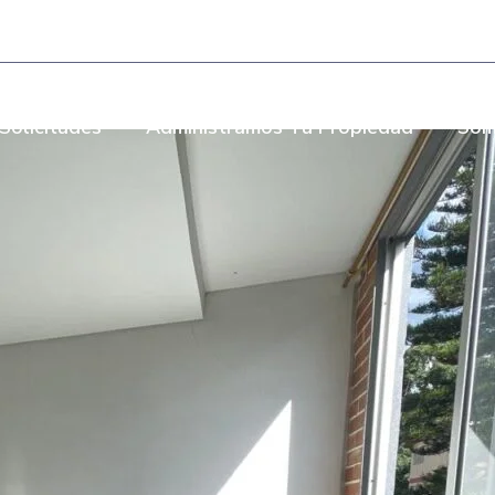
- Torre Bombay Local 110
Solicitudes
Administramos Tu Propiedad
Som