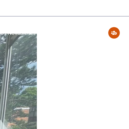
os Novabienes
Blog
Contáctenos