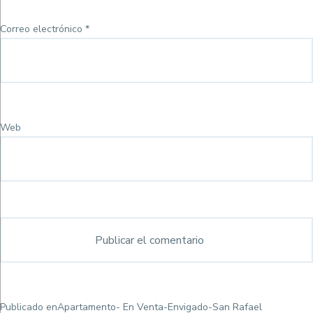
Correo electrónico
*
Web
Navegación
Publicado en
Apartamento- En Venta-Envigado-San Rafael