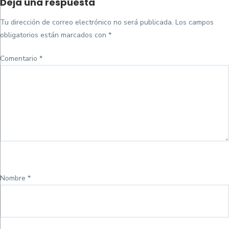
Deja una respuesta
on
completo
Tu dirección de correo electrónico no será publicada.
Los campos
obligatorios están marcados con
*
Comentario
*
Nombre
*