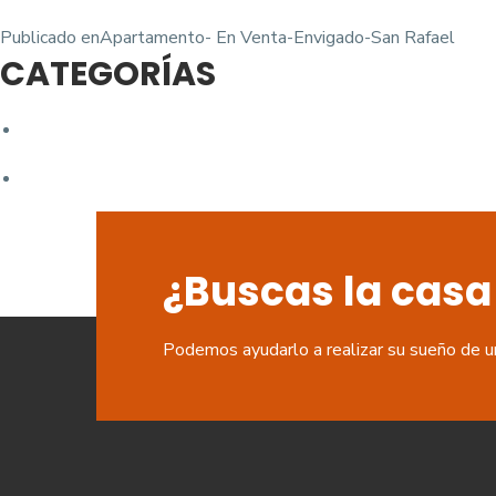
Navegación
Publicado en
Apartamento- En Venta-Envigado-San Rafael
CATEGORÍAS
de
entradas
¿Buscas la casa
Podemos ayudarlo a realizar su sueño de u