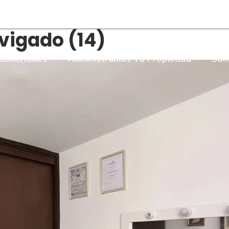
- Torre Bombay Local 110
igado (14)
Solicitudes
Administramos Tu Propiedad
Som