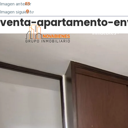
Imagen anterior
info@novabienes.com
Imagen siguiente
Calle 68 Sur No. 43 C 35 - Sabaneta, Antioquia 
venta-apartamento-env
Inmuebles