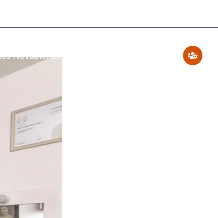
os Novabienes
Blog
Contáctenos