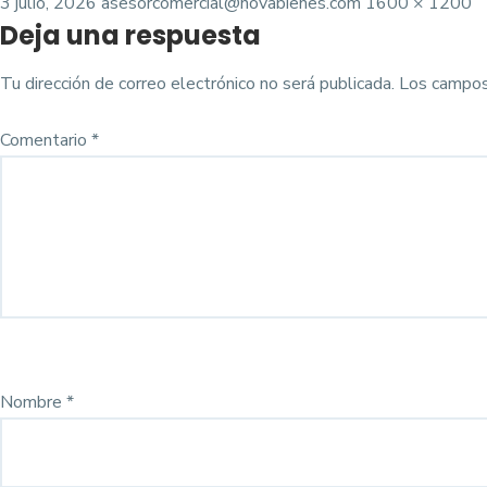
Posted
Tamaño
3 julio, 2026
asesorcomercial@novabienes.com
1600 × 1200
Deja una respuesta
on
completo
Tu dirección de correo electrónico no será publicada.
Los campos
Comentario
*
Nombre
*