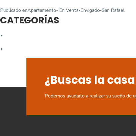
Navegación
Publicado en
Apartamento- En Venta-Envigado-San Rafael
CATEGORÍAS
de
entradas
¿Buscas la casa
Podemos ayudarlo a realizar su sueño de u