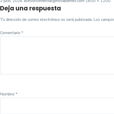
Posted
Tamaño
3 julio, 2026
asesorcomercial@novabienes.com
1600 × 1200
Deja una respuesta
on
completo
Tu dirección de correo electrónico no será publicada.
Los campos
Comentario
*
Nombre
*