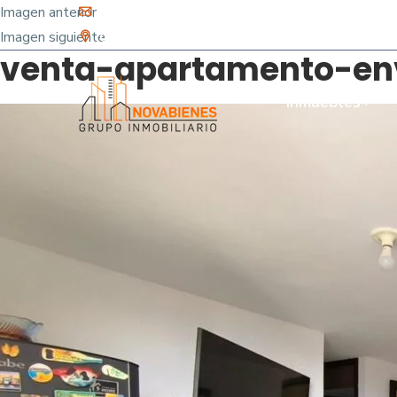
Imagen anterior
info@novabienes.com
Imagen siguiente
Calle 68 Sur No. 43 C 35 - Sabaneta, Antioquia 
venta-apartamento-en
Inmuebles