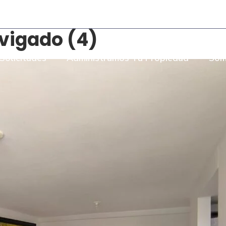
- Torre Bombay Local 110
vigado (4)
Solicitudes
Administramos Tu Propiedad
Som