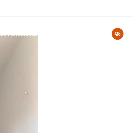
os Novabienes
Blog
Contáctenos