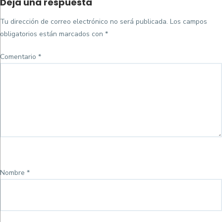
Deja una respuesta
on
completo
Tu dirección de correo electrónico no será publicada.
Los campos
obligatorios están marcados con
*
Comentario
*
Nombre
*