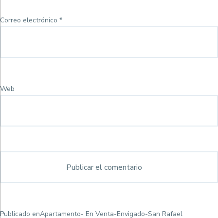
Correo electrónico
*
Web
Navegación
Publicado en
Apartamento- En Venta-Envigado-San Rafael