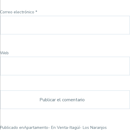
Correo electrónico
*
Web
Navegación
Publicado en
Apartamento- En Venta-Itagüí- Los Naranjos