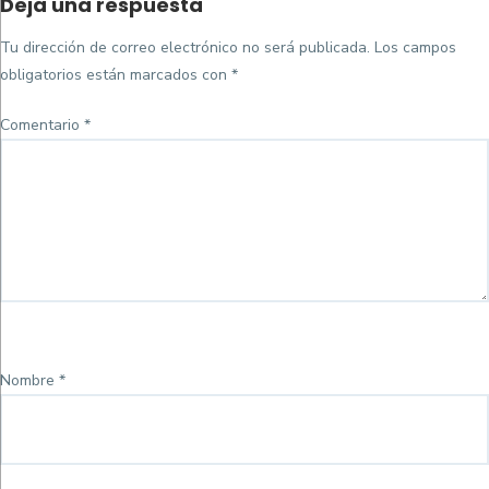
Deja una respuesta
on
completo
Tu dirección de correo electrónico no será publicada.
Los campos
obligatorios están marcados con
*
Comentario
*
Nombre
*