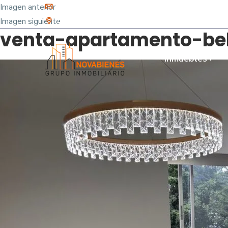
Imagen anterior
info@novabienes.com
Imagen siguiente
Calle 68 Sur No. 43 C 35 - Sabaneta, Antioquia 
venta-apartamento-bel
Inmuebles