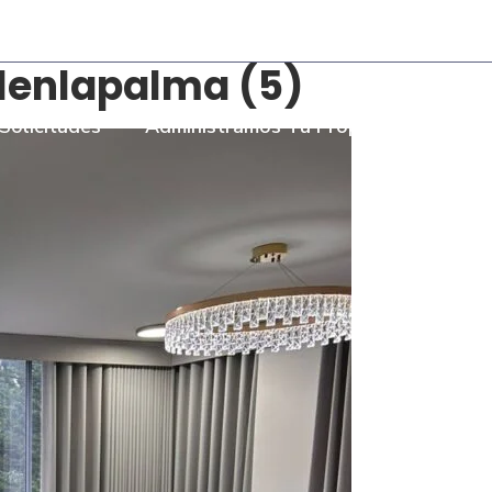
- Torre Bombay Local 110
enlapalma (5)
Solicitudes
Administramos Tu Propiedad
Som