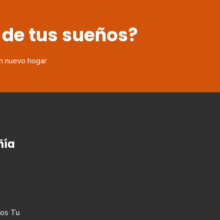
 de tus sueños?
n nuevo hogar
ía
os Tu