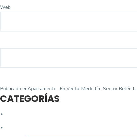
Web
Navegación
Publicado en
Apartamento- En Venta-Medellín- Sector Belén L
CATEGORÍAS
de
entradas