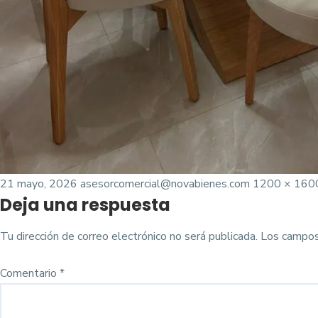
Posted
Tamaño
21 mayo, 2026
asesorcomercial@novabienes.com
1200 × 160
Deja una respuesta
on
completo
Tu dirección de correo electrónico no será publicada.
Los campos
Comentario
*