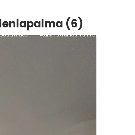
- Torre Bombay Local 110
enlapalma (6)
Solicitudes
Administramos Tu Propiedad
Som