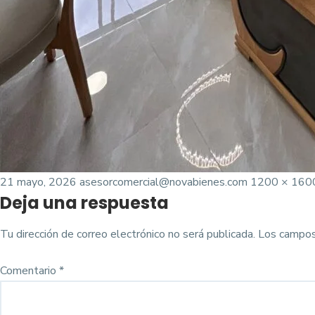
Posted
Tamaño
21 mayo, 2026
asesorcomercial@novabienes.com
1200 × 160
Deja una respuesta
on
completo
Tu dirección de correo electrónico no será publicada.
Los campos
Comentario
*