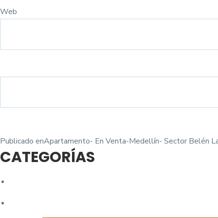
Web
Navegación
Publicado en
Apartamento- En Venta-Medellín- Sector Belén L
CATEGORÍAS
de
entradas