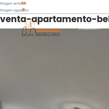
Imagen anterior
info@novabienes.com
Imagen siguiente
Calle 68 Sur No. 43 C 35 - Sabaneta, Antioquia 
venta-apartamento-bel
Inmuebles