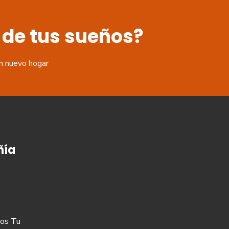
 de tus sueños?
n nuevo hogar
ía
os Tu