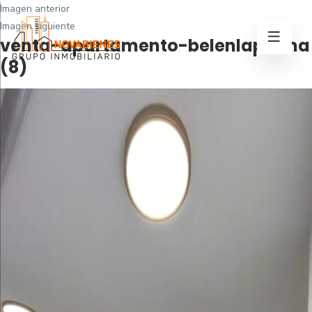
Imagen anterior
Imagen siguiente
venta-apartamento-belenlapalma
(8)