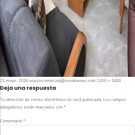
Posted
Tamaño
21 mayo, 2026
asesorcomercial@novabienes.com
1200 × 1600
Deja una respuesta
on
completo
Tu dirección de correo electrónico no será publicada.
Los campos
obligatorios están marcados con
*
Comentario
*