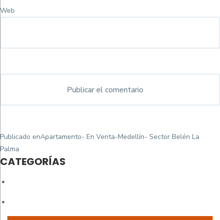
Web
Navegación
Publicado en
Apartamento- En Venta-Medellín- Sector Belén La
de
Palma
CATEGORÍAS
entradas