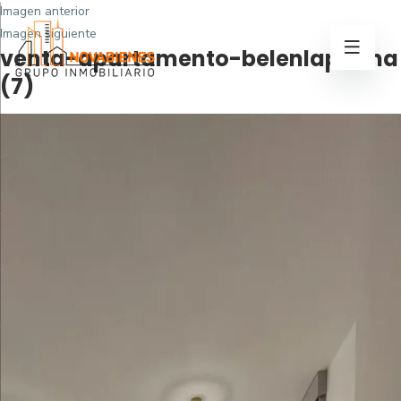
Imagen anterior
Imagen siguiente
venta-apartamento-belenlapalma
(7)