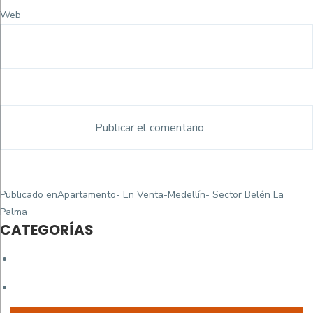
Web
Navegación
Publicado en
Apartamento- En Venta-Medellín- Sector Belén La
de
Palma
CATEGORÍAS
entradas